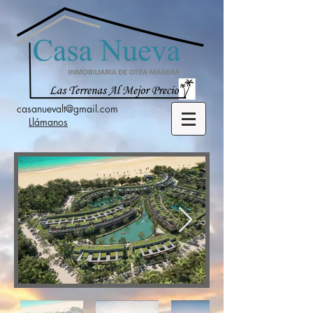
casanuevalt@gmail.com
Llámanos