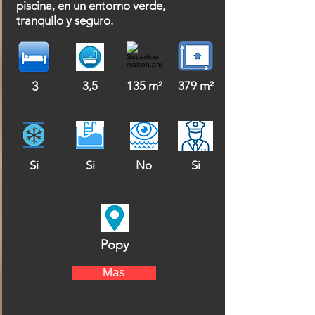
piscina, en un entorno verde,
tranquilo y seguro.
3
3,5
135 m²
379 m²
Si
Si
No
Si
Popy
Mas