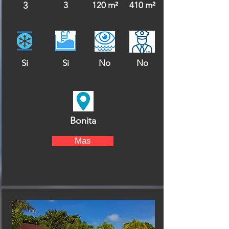
3
3
120 m²
410 m²
Si
Si
No
No
Bonita
Mas