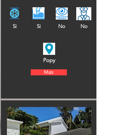
Si
Si
No
No
Popy
Mas