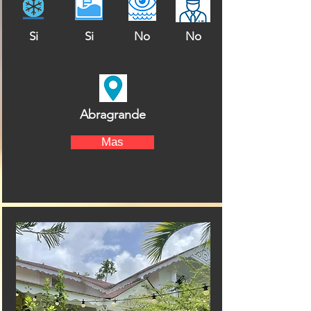
Si
Si
No
No
Abragrande
Mas