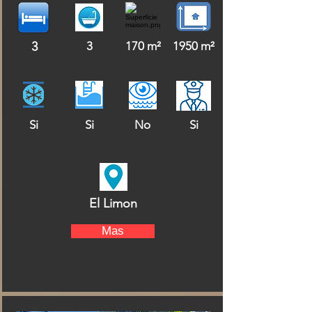
3
3
170 m²
1950 m²
Si
Si
No
Si
El Limon
Mas