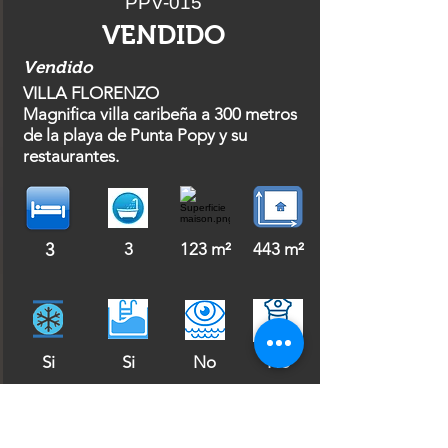
PPV-015
VENDIDO
Vendido
VILLA FLORENZO
Magnifica villa caribeña a 300 metros
de la playa de Punta Popy y su
restaurantes.
3
3
123 m²
443 m²
Si
Si
No
No