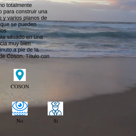
no totalmente
o para construir una
o y varios planos de
es que se pueden
los
te situado en una
cia muy bien
nuto a pie de la
de Coson. Título con
COSON
No
Si