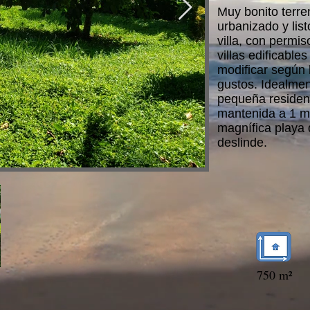
Muy bonito terre
urbanizado y list
villa, con permis
villas edificabl
modificar según 
gustos. Idealmen
pequeña residen
mantenida a 1 mi
magnífica playa 
deslinde.
750 m²