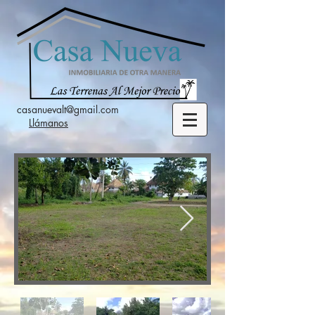
casanuevalt@gmail.com
Llámanos