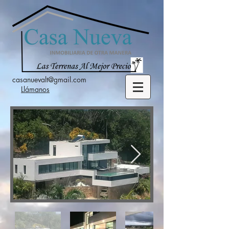
casanuevalt@gmail.com
Llámanos