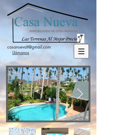
casanuevalt@gmail.com
Llámanos