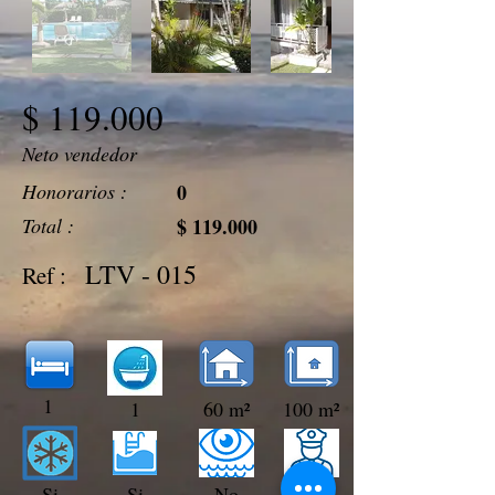
$ 119.000
Neto vendedor
Honorarios :
0
Total :
$ 119.000
LTV - 015
Ref :
1
1
60 m²
100 m²
Si
Si
No
No